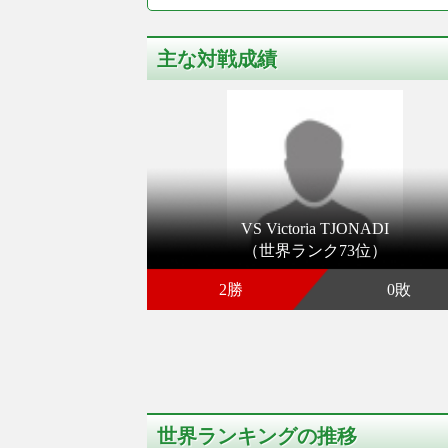
主な対戦成績
VS Victoria TJONADI
（世界ランク73位）
2勝
0敗
世界ランキングの推移