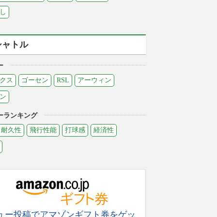
し
シャトル
ー
クス
ゴーセン
RSL
アーウィン
ン
ーランキング
耐久性
飛行性能
打球感
経済性
ュー投稿でアマゾンギフト券をゲッ