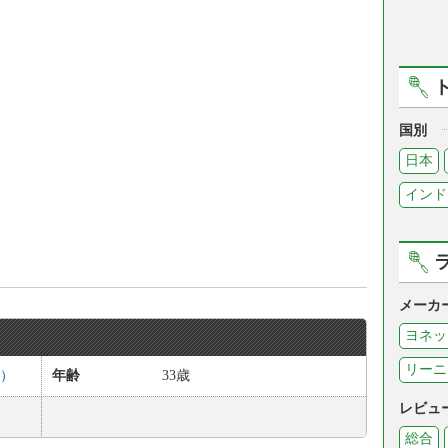
国別
日本
インド
メーカ
ヨネッ
リーニ
a）
年齢
33歳
レビュ
総合