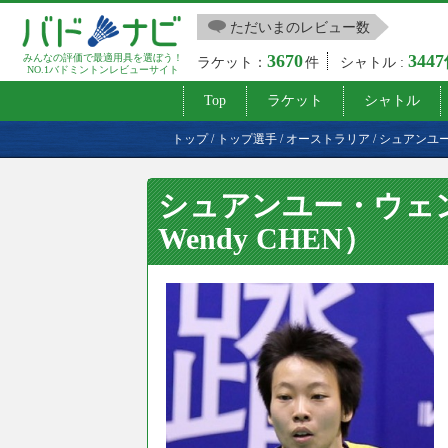
ただいまのレビュー数
3670
344
みんなの評価で最適用具を選ぼう！
ラケット：
件
シャトル :
NO.1バドミントンレビューサイト
Top
ラケット
シャトル
トップ
/
トップ選手
/
オーストラリア
/
シュアンユ
シュアンユー・ウェンデ
Wendy CHEN）