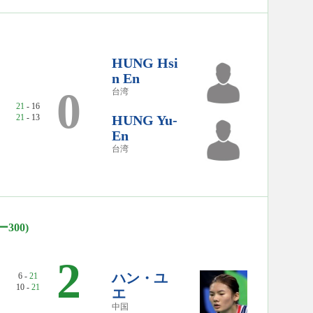
HUNG Hsi
n En
0
台湾
21
- 16
21
- 13
HUNG Yu-
En
台湾
300)
2
ハン・ユ
6 -
21
10 -
21
エ
中国