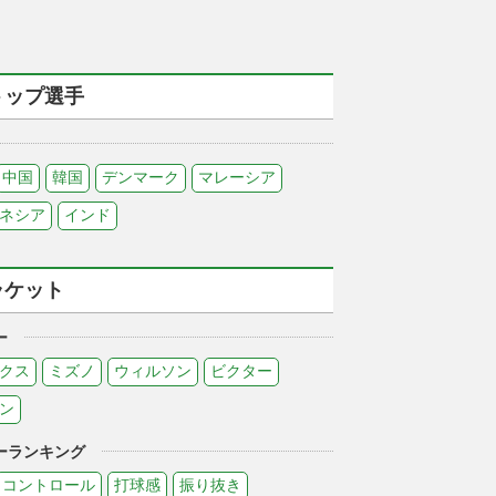
トップ選手
中国
韓国
デンマーク
マレーシア
ネシア
インド
ラケット
ー
クス
ミズノ
ウィルソン
ビクター
ン
ーランキング
コントロール
打球感
振り抜き