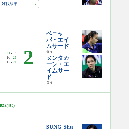
対戦結果
ベニャ
パ・エイ
ムサード
2
タイ
21
- 18
ヌンタカ
16 -
21
12 -
21
ーン・エ
イムサー
ド
タイ
(IC)
SUNG Shu