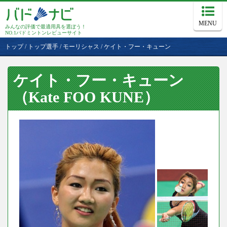
MENU
みんなの評価で最適用具を選ぼう！
NO.1バドミントンレビューサイト
トップ
/
トップ選手
/
モーリシャス
/
ケイト・フー・キューン
ケイト・フー・キューン
（Kate FOO KUNE）