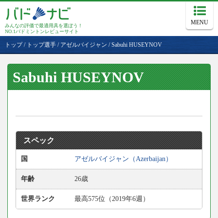
MENU
みんなの評価で最適用具を選ぼう！
NO.1バドミントンレビューサイト
トップ
/
トップ選手
/
アゼルバイジャン
/
Sabuhi HUSEYNOV
Sabuhi HUSEYNOV
スペック
国
アゼルバイジャン（Azerbaijan）
年齢
26歳
世界ランク
最高575位（2019年6週）