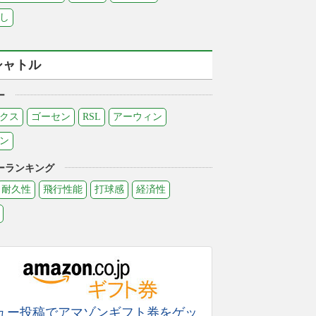
し
シャトル
ー
クス
ゴーセン
RSL
アーウィン
ン
ーランキング
耐久性
飛行性能
打球感
経済性
ュー投稿でアマゾンギフト券をゲッ