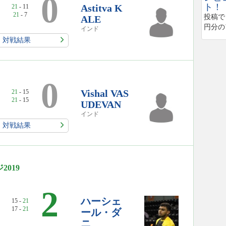
0
ト！
Astitva K
21
- 11
21
- 7
投稿で
ALE
円分の
インド
対戦結果
0
Vishal VAS
21
- 15
21
- 15
UDEVAN
インド
対戦結果
019
2
ハーシェ
15 -
21
17 -
21
ール・ダ
ニ