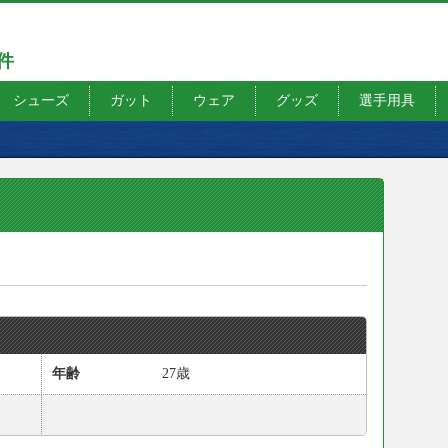
7件
シューズ
ガット
ウェア
グッズ
選手用具
年齢
27歳