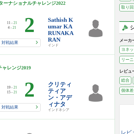
インターナショナルチャレンジ2022
取り回
2
Sathish K
11 -
21
umar KA
4 -
21
RUNAKA
RAN
メーカ
対戦結果
インド
ヨネッ
リーニ
レンジ2019
レビュ
2
総合
クリティ
19 -
21
ティア
個体差
15 -
21
ン・アデ
ィナタ
対戦結果
インドネシア
レビ