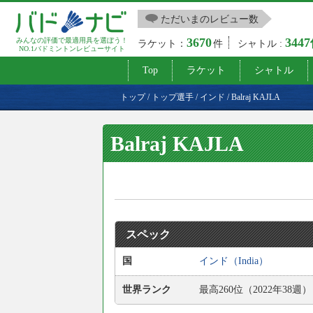
ただいまのレビュー数
3670
344
みんなの評価で最適用具を選ぼう！
ラケット：
件
シャトル :
NO.1バドミントンレビューサイト
Top
ラケット
シャトル
トップ
/
トップ選手
/
インド
/
Balraj KAJLA
Balraj KAJLA
スペック
国
インド（India）
世界ランク
最高260位（2022年38週）