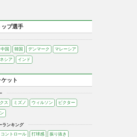
トップ選手
中国
韓国
デンマーク
マレーシア
ネシア
インド
ラケット
ー
クス
ミズノ
ウィルソン
ビクター
ン
ーランキング
コントロール
打球感
振り抜き