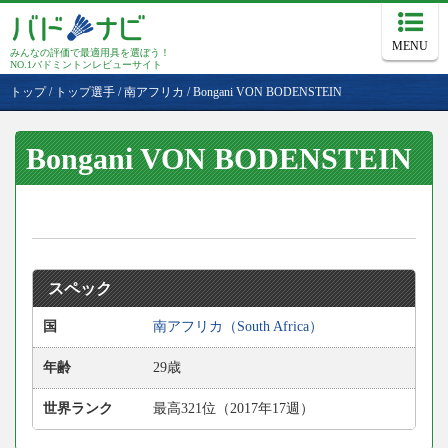
MENU
みんなの評価で最適用具を選ぼう！
NO.1バドミントンレビューサイト
トップ
/
トップ選手
/
南アフリカ
/
Bongani VON BODENSTEIN
Bongani VON BODENSTEIN
スペック
国
南アフリカ（South Africa）
年齢
29歳
世界ランク
最高321位（2017年17週）