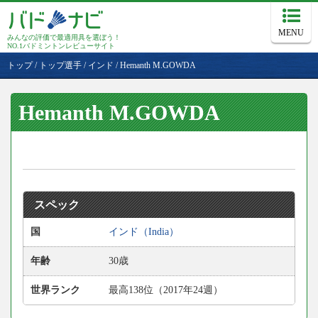
MENU
みんなの評価で最適用具を選ぼう！
NO.1バドミントンレビューサイト
トップ
/
トップ選手
/
インド
/
Hemanth M.GOWDA
Hemanth M.GOWDA
スペック
国
インド（India）
年齢
30歳
世界ランク
最高138位（2017年24週）