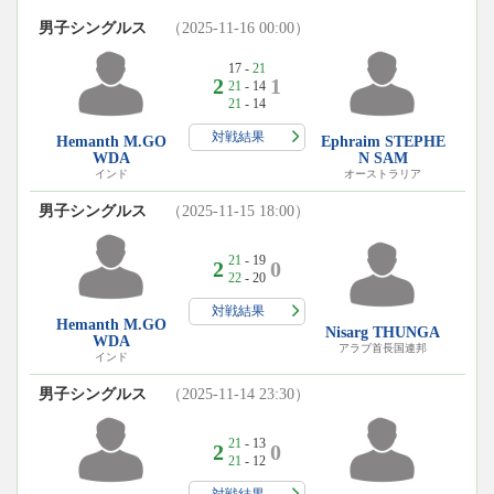
男子シングルス
（2025-11-16 00:00）
17 -
21
2
1
21
- 14
21
- 14
対戦結果
Hemanth M.GO
Ephraim STEPHE
WDA
N SAM
インド
オーストラリア
男子シングルス
（2025-11-15 18:00）
21
- 19
2
0
22
- 20
対戦結果
Hemanth M.GO
Nisarg THUNGA
WDA
アラブ首長国連邦
インド
男子シングルス
（2025-11-14 23:30）
21
- 13
2
0
21
- 12
対戦結果