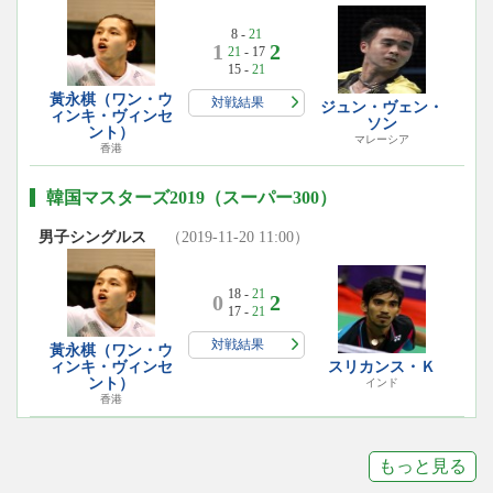
8 -
21
1
2
21
- 17
15 -
21
黃永棋（ワン・ウ
対戦結果
ジュン・ヴェン・
ィンキ・ヴィンセ
ソン
ント）
マレーシア
香港
韓国マスターズ2019（スーパー300）
男子シングルス
（2019-11-20 11:00）
18 -
21
0
2
17 -
21
対戦結果
黃永棋（ワン・ウ
ィンキ・ヴィンセ
スリカンス・Ｋ
ント）
インド
香港
もっと見る