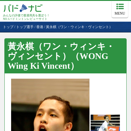
MENU
みんなの評価で最適用具を選ぼう！
NO.1バドミントンレビューサイト
トップ
/
トップ選手
/
香港
/
黃永棋（ワン・ウィンキ・ヴィンセント）
黃永棋（ワン・ウィンキ・
ヴィンセント）（WONG
Wing Ki Vincent）