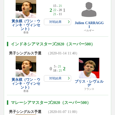
15 -
21
2
1
22
- 20
21
- 11
黃永棋（ワン・ウ
対戦結果
Julien CARRAGG
ィンキ・ヴィンセ
I
ント）
ベルギー
香港
インドネシアマスターズ2020（スーパー500）
男子シングルス予選
（2020-01-14 11:40）
5 -
21
0
2
18 -
21
対戦結果
黃永棋（ワン・ウ
ブリス・レヴェル
ィンキ・ヴィンセ
デ
ント）
フランス
香港
マレーシアマスターズ2020（スーパー500）
男子シングルス予選
（2020-01-07 11:00）