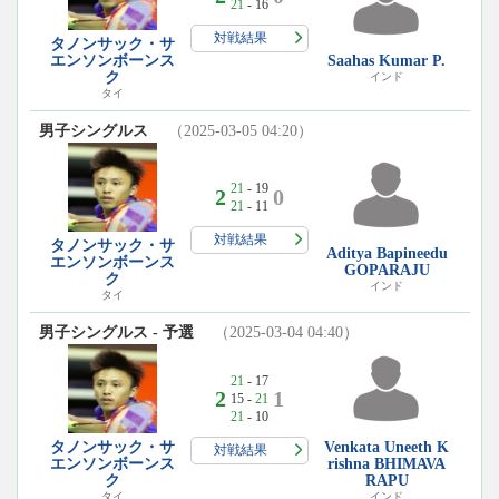
21
- 16
対戦結果
タノンサック・サ
エンソンボーンス
Saahas Kumar P.
ク
インド
タイ
男子シングルス
（2025-03-05 04:20）
21
- 19
2
0
21
- 11
対戦結果
タノンサック・サ
Aditya Bapineedu
エンソンボーンス
GOPARAJU
ク
インド
タイ
男子シングルス - 予選
（2025-03-04 04:40）
21
- 17
2
1
15 -
21
21
- 10
タノンサック・サ
Venkata Uneeth K
対戦結果
エンソンボーンス
rishna BHIMAVA
ク
RAPU
タイ
インド