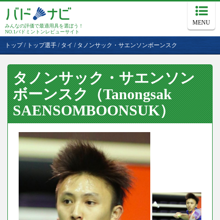
MENU
みんなの評価で最適用具を選ぼう！
NO.1バドミントンレビューサイト
トップ
/
トップ選手
/
タイ
/
タノンサック・サエンソンボーンスク
タノンサック・サエンソン
ボーンスク（Tanongsak
SAENSOMBOONSUK）