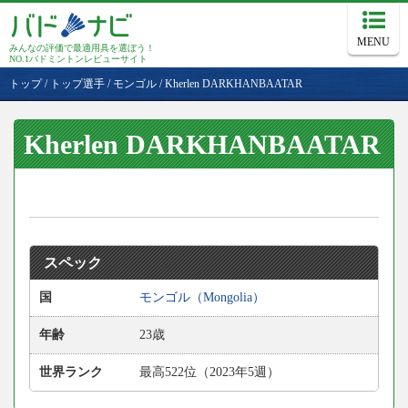
MENU
みんなの評価で最適用具を選ぼう！
NO.1バドミントンレビューサイト
トップ
/
トップ選手
/
モンゴル
/
Kherlen DARKHANBAATAR
Kherlen DARKHANBAATAR
スペック
国
モンゴル（Mongolia）
年齢
23歳
世界ランク
最高522位（2023年5週）