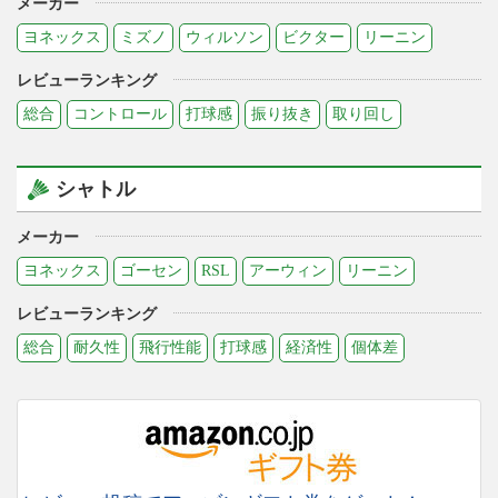
メーカー
ヨネックス
ミズノ
ウィルソン
ビクター
リーニン
レビューランキング
総合
コントロール
打球感
振り抜き
取り回し
シャトル
メーカー
ヨネックス
ゴーセン
RSL
アーウィン
リーニン
レビューランキング
総合
耐久性
飛行性能
打球感
経済性
個体差