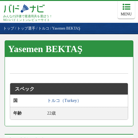
MENU
みんなの評価で最適用具を選ぼう！
NO.1バドミントンレビューサイト
トップ
/
トップ選手
/
トルコ
/
Yasemen BEKTAŞ
Yasemen BEKTAŞ
スペック
国
トルコ（Turkey）
年齢
22歳