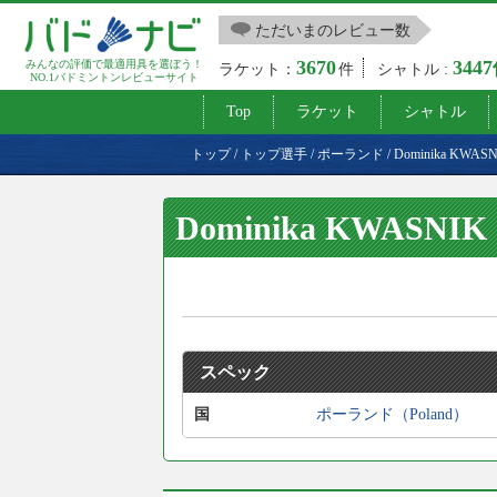
ただいまのレビュー数
3670
344
みんなの評価で最適用具を選ぼう！
ラケット：
件
シャトル :
NO.1バドミントンレビューサイト
Top
ラケット
シャトル
トップ
/
トップ選手
/
ポーランド
/
Dominika KWAS
Dominika KWASNIK
スペック
国
ポーランド（Poland）