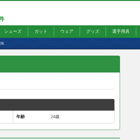
7件
シューズ
ガット
ウェア
グッズ
選手用具
NIK
年齢
24歳