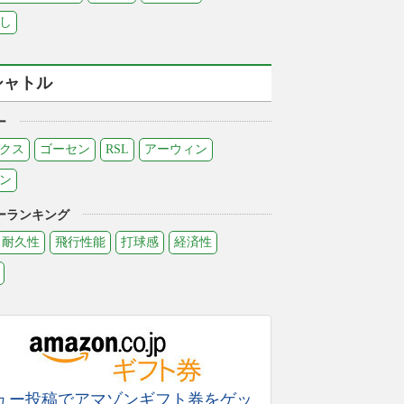
し
シャトル
ー
クス
ゴーセン
RSL
アーウィン
ン
ーランキング
耐久性
飛行性能
打球感
経済性
ュー投稿でアマゾンギフト券をゲッ