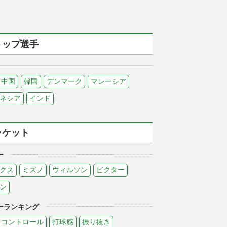
トップ選手
中国
韓国
デンマーク
マレーシア
ネシア
インド
ラケット
ー
クス
ミズノ
ウィルソン
ビクター
ン
ーランキング
コントロール
打球感
振り抜き