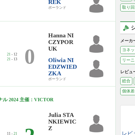
REK
取り回
ポーランド
Hanna NI
CZYPOR
メーカ
0
UK
ヨネッ
21
- 12
Oliwia NI
21
- 13
リーニ
EDZWIED
レビュ
ZKA
ポーランド
総合
個体差
 2024 主催：VICTOR
Julia STA
NKIEWIC
Z
レビ
11 -
21