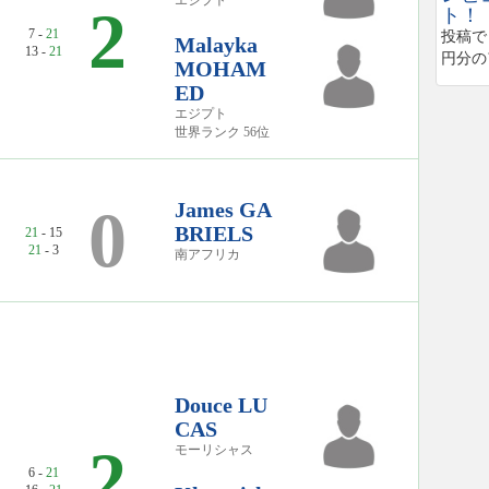
2
ト！
7 -
21
投稿で
Malayka
13 -
21
円分の
MOHAM
ED
エジプト
世界ランク 56位
James GA
0
BRIELS
21
- 15
21
- 3
南アフリカ
Douce LU
CAS
2
モーリシャス
6 -
21