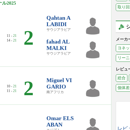
2025
取り回
Qahtan A
LABIDI
2
サウジアラビア
11 -
21
メーカ
14 -
21
fahad AL
MALKI
ヨネッ
サウジアラビア
リーニ
レビュ
総合
Miguel VI
2
GARIO
10 -
21
個体差
11 -
21
南アフリカ
Omar ELS
ABAN
レビ
エジプト