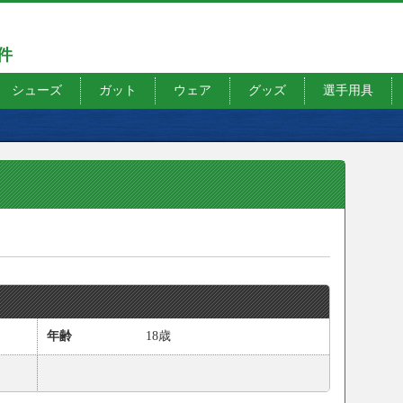
7件
シューズ
ガット
ウェア
グッズ
選手用具
）
年齢
18歳
）