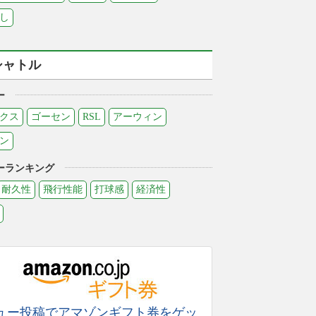
し
シャトル
ー
クス
ゴーセン
RSL
アーウィン
ン
ーランキング
耐久性
飛行性能
打球感
経済性
ュー投稿でアマゾンギフト券をゲッ