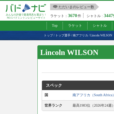
ただいまのレビュー数
3670
344
みんなの評価で最適用具を選ぼう！
ラケット：
件
シャトル :
NO.1バドミントンレビューサイト
Top
ラケット
シャトル
トップ
/
トップ選手
/
南アフリカ
/
Lincoln WILSON
Lincoln WILSON
スペック
国
南アフリカ（South Africa
世界ランク
最高1983位（2026年24週