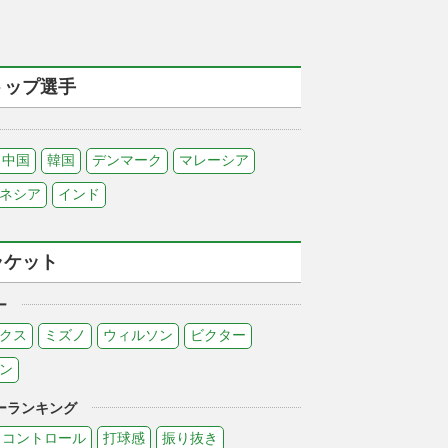
トップ選手
中国
韓国
デンマーク
マレーシア
ネシア
インド
ラケット
ー
クス
ミズノ
ウィルソン
ビクター
ン
ーランキング
コントロール
打球感
振り抜き