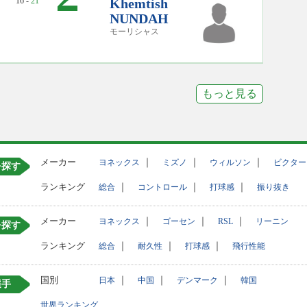
16 -
21
Khemtish
NUNDAH
モーリシャス
もっと見る
メーカー
｜
｜
｜
ヨネックス
ミズノ
ウィルソン
ビクター
を探す
ランキング
｜
｜
｜
総合
コントロール
打球感
振り抜き
メーカー
｜
｜
｜
ヨネックス
ゴーセン
RSL
リーニン
を探す
ランキング
｜
｜
｜
総合
耐久性
打球感
飛行性能
国別
｜
｜
｜
日本
中国
デンマーク
韓国
選手
世界ランキング