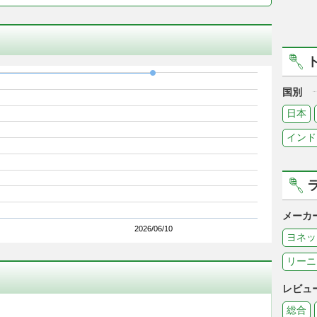
国別
日本
インド
メーカ
2026/06/10
ヨネッ
リーニ
レビュ
総合