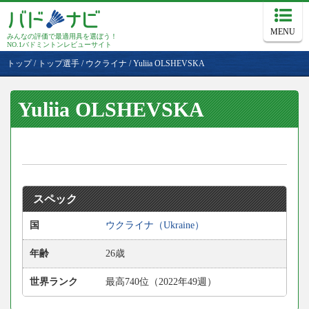
MENU
みんなの評価で最適用具を選ぼう！
NO.1バドミントンレビューサイト
トップ
/
トップ選手
/
ウクライナ
/
Yuliia OLSHEVSKA
Yuliia OLSHEVSKA
スペック
国
ウクライナ（Ukraine）
年齢
26歳
世界ランク
最高740位（2022年49週）