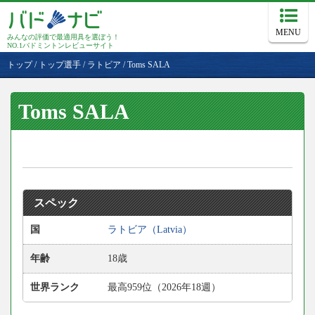
MENU
みんなの評価で最適用具を選ぼう！
NO.1バドミントンレビューサイト
トップ
/
トップ選手
/
ラトビア
/
Toms SALA
Toms SALA
スペック
国
ラトビア（Latvia）
年齢
18歳
世界ランク
最高959位（2026年18週）