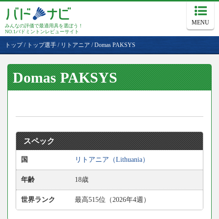
MENU
みんなの評価で最適用具を選ぼう！
NO.1バドミントンレビューサイト
トップ
/
トップ選手
/
リトアニア
/
Domas PAKSYS
Domas PAKSYS
スペック
国
リトアニア（Lithuania）
年齢
18歳
世界ランク
最高515位（2026年4週）