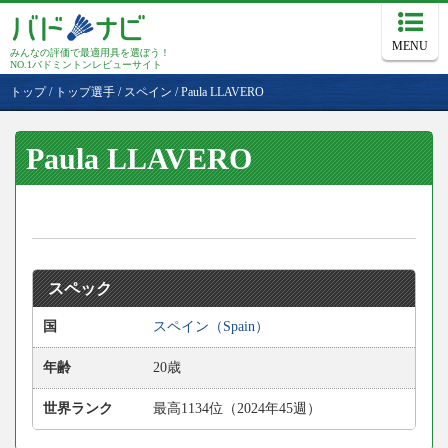
MENU
みんなの評価で最適用具を選ぼう！
NO.1バドミントンレビューサイト
トップ
/
トップ選手
/
スペイン
/
Paula LLAVERO
Paula LLAVERO
スペック
国
スペイン（Spain）
年齢
20歳
世界ランク
最高1134位（2024年45週）