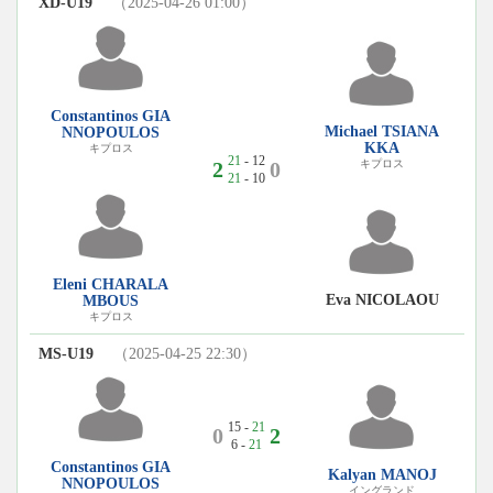
XD-U19
（2025-04-26 01:00）
Constantinos GIA
Michael TSIANA
NNOPOULOS
KKA
キプロス
21
- 12
2
0
キプロス
21
- 10
Eleni CHARALA
Eva NICOLAOU
MBOUS
キプロス
MS-U19
（2025-04-25 22:30）
15 -
21
0
2
6 -
21
Constantinos GIA
Kalyan MANOJ
NNOPOULOS
イングランド