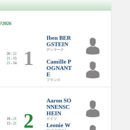
026
Iben BER
GSTEIN
1
デンマーク
20 -
22
21
- 15
Camille P
21
- 14
OGNANT
E
フランス
Aaron SO
NNENSC
2
HEIN
18 -
21
ドイツ
15 -
21
Leonie W