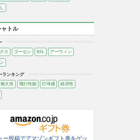
し
シャトル
ー
クス
ゴーセン
RSL
アーウィン
ン
ーランキング
耐久性
飛行性能
打球感
経済性
ュー投稿でアマゾンギフト券をゲッ