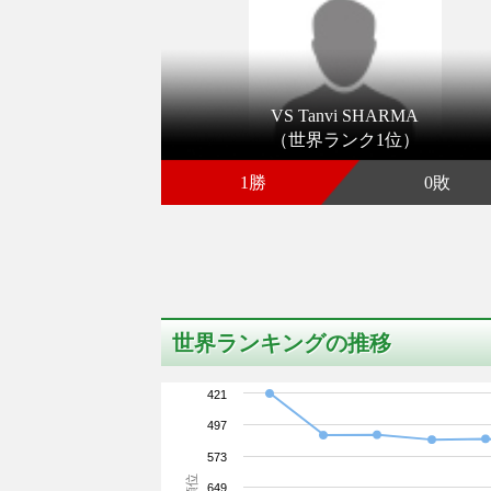
VS Tanvi SHARMA
（世界ランク1位）
1勝
0敗
世界ランキングの推移
421
497
573
順位
649