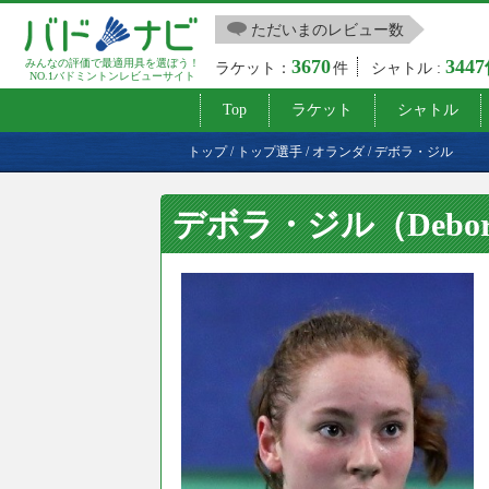
ただいまのレビュー数
3670
344
みんなの評価で最適用具を選ぼう！
ラケット：
件
シャトル :
NO.1バドミントンレビューサイト
Top
ラケット
シャトル
トップ
/
トップ選手
/
オランダ
/
デボラ・ジル
デボラ・ジル（Debora