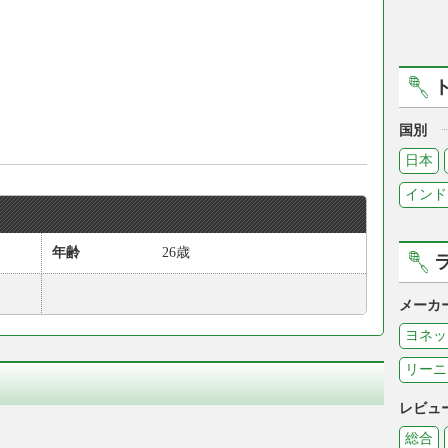
国別
日本
インド
年齢
26歳
メーカ
ヨネッ
リーニ
レビュ
総合