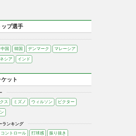
トップ選手
中国
韓国
デンマーク
マレーシア
ネシア
インド
ラケット
ー
クス
ミズノ
ウィルソン
ビクター
ン
ーランキング
コントロール
打球感
振り抜き