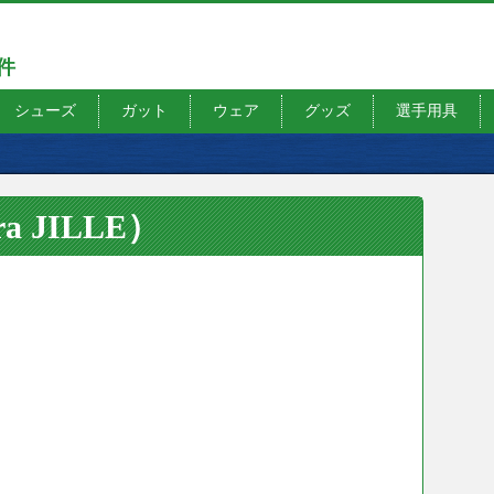
7件
シューズ
ガット
ウェア
グッズ
選手用具
 JILLE）