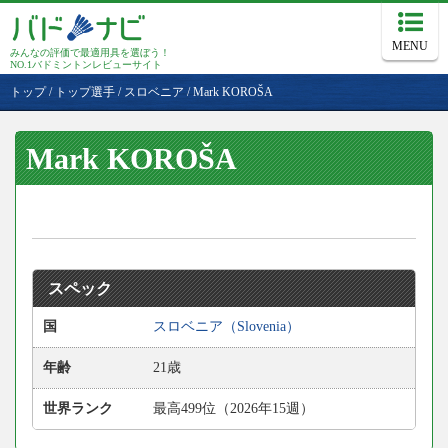
MENU
みんなの評価で最適用具を選ぼう！
NO.1バドミントンレビューサイト
トップ
/
トップ選手
/
スロベニア
/
Mark KOROŠA
Mark KOROŠA
スペック
国
スロベニア（Slovenia）
年齢
21歳
世界ランク
最高499位（2026年15週）