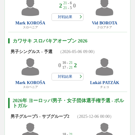
21
- 6
2
0
21
- 5
対戦結果
Mark KOROŠA
Vid BOROTA
スロベニア
クロアチア
カワサキ スロバキアオープン 2026
男子シングルス - 予選
（2026-05-06 09:00）
16 -
21
0
2
17 -
21
対戦結果
Mark KOROŠA
Lukáš PATZÁK
スロベニア
チェコ
2026年 ヨーロッパ男子・女子団体選手権予選 - ポル
トガル
男子グループ5 - サブグループ2
（2025-12-06 00:00）
18 -
21