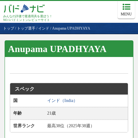
MENU
みんなの評価で最適用具を選ぼう！
NO.1バドミントンレビューサイト
トップ
/
トップ選手
/
インド
/
Anupama UPADHYAYA
Anupama UPADHYAYA
スペック
国
インド（India）
年齢
21歳
世界ランク
最高38位（2025年38週）