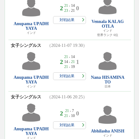
21
- 14
2
0
23
- 21
対戦結果
Vennala KALAG
Anupama UPADH
OTLA
YAYA
インド
インド
世界ランク 6位
女子シングルス
（2024-11-07 19:30）
21
- 14
2
1
14 -
21
21
- 19
対戦結果
Anupama UPADH
Nana HISAMINA
YAYA
TO
インド
日本
女子シングルス
（2024-11-06 20:25）
21
- 7
2
0
21
- 10
対戦結果
Anupama UPADH
Abhilasha ANISH
YAYA
インド
インド