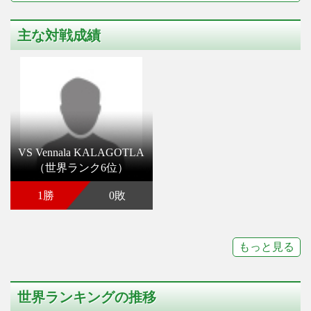
主な対戦成績
VS Vennala KALAGOTLA
（世界ランク6位）
1勝
0敗
もっと見る
世界ランキングの推移