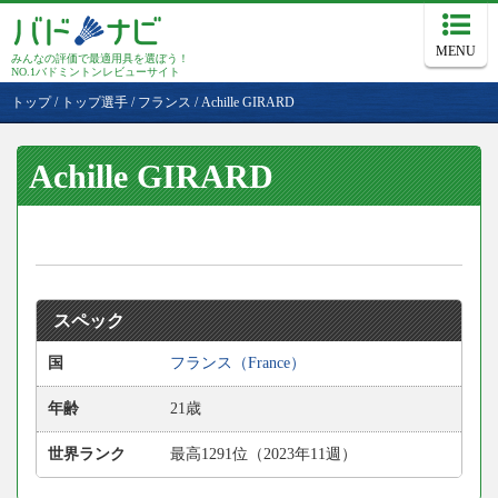
MENU
みんなの評価で最適用具を選ぼう！
NO.1バドミントンレビューサイト
トップ
/
トップ選手
/
フランス
/
Achille GIRARD
Achille GIRARD
スペック
国
フランス（France）
年齢
21歳
世界ランク
最高1291位（2023年11週）