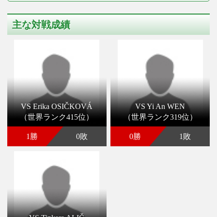
主な対戦成績
VS Erika OSIČKOVÁ
VS Yi An WEN
（世界ランク415位）
（世界ランク319位）
1勝
0敗
0勝
1敗