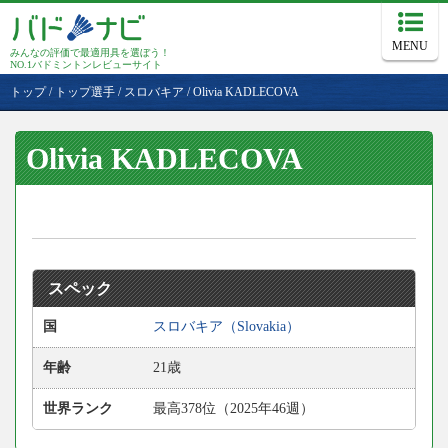
MENU
みんなの評価で最適用具を選ぼう！
NO.1バドミントンレビューサイト
トップ
/
トップ選手
/
スロバキア
/
Olivia KADLECOVA
Olivia KADLECOVA
スペック
国
スロバキア（Slovakia）
年齢
21歳
世界ランク
最高378位（2025年46週）