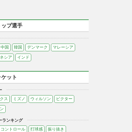
トップ選手
中国
韓国
デンマーク
マレーシア
ネシア
インド
ラケット
ー
クス
ミズノ
ウィルソン
ビクター
ン
ーランキング
コントロール
打球感
振り抜き