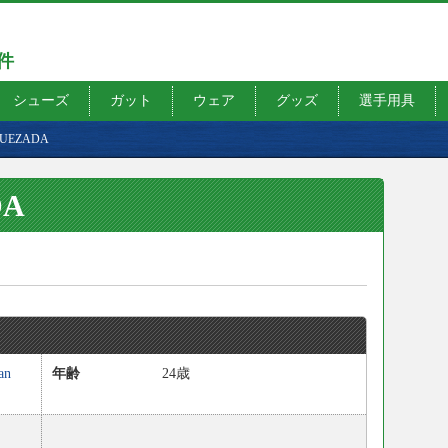
7件
シューズ
ガット
ウェア
グッズ
選手用具
 QUEZADA
DA
an
年齢
24歳
）