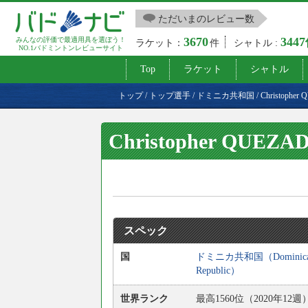
ただいまのレビュー数
3670
344
みんなの評価で最適用具を選ぼう！
ラケット：
件
シャトル :
NO.1バドミントンレビューサイト
Top
ラケット
シャトル
トップ
/
トップ選手
/
ドミニカ共和国
/
Christopher
Christopher QUEZA
スペック
国
ドミニカ共和国（Dominic
Republic）
世界ランク
最高1560位（2020年12週