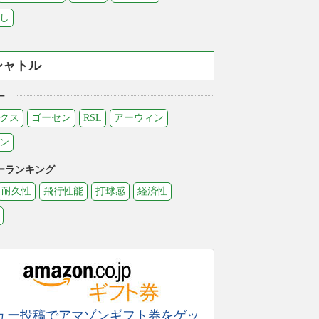
し
シャトル
ー
クス
ゴーセン
RSL
アーウィン
ン
ーランキング
耐久性
飛行性能
打球感
経済性
ュー投稿でアマゾンギフト券をゲッ