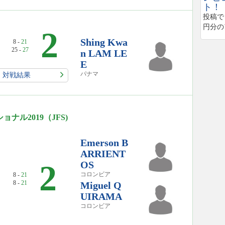
ト！
投稿で
円分の
2
Shing Kwa
8 -
21
25 -
27
n LAM LE
E
パナマ
対戦結果
ル2019（JFS)
Emerson B
ARRIENT
0
2
OS
コロンビア
8 -
21
8 -
21
Miguel Q
UIRAMA
コロンビア