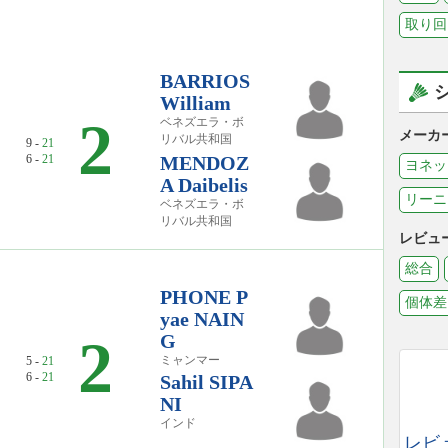
取り回
BARRIOS
William
0
2
ベネズエラ・ボ
メーカ
リバル共和国
9 -
21
6 -
21
MENDOZ
ヨネッ
A Daibelis
リーニ
ベネズエラ・ボ
リバル共和国
レビュ
総合
PHONE P
個体差
yae NAIN
0
2
G
ミャンマー
5 -
21
6 -
21
Sahil SIPA
NI
インド
レビ