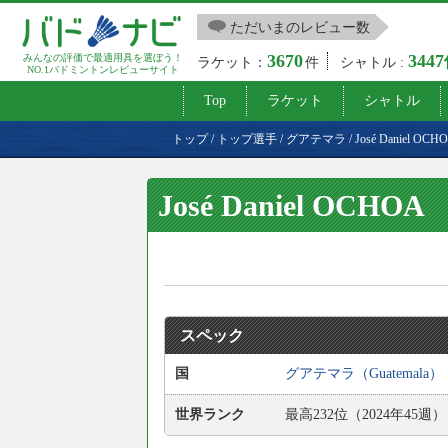
ただいまのレビュー数
3670
344
みんなの評価で最適用具を選ぼう！
ラケット：
件
シャトル :
NO.1バドミントンレビューサイト
Top
ラケット
シャトル
トップ
/
トップ選手
/
グアテマラ
/
José Daniel OCH
José Daniel OCHOA
スペック
国
グアテマラ（Guatemala）
世界ランク
最高232位（2024年45週）