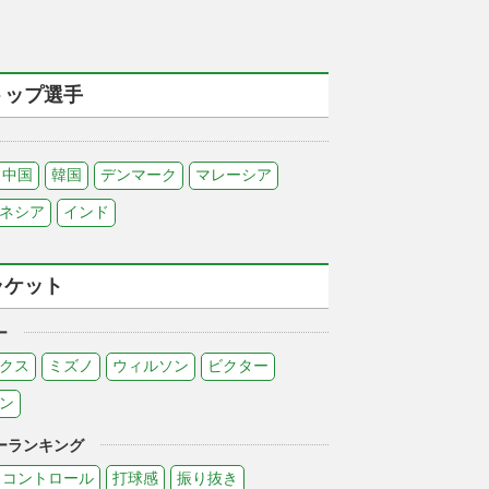
トップ選手
中国
韓国
デンマーク
マレーシア
ネシア
インド
ラケット
ー
クス
ミズノ
ウィルソン
ビクター
ン
ーランキング
コントロール
打球感
振り抜き