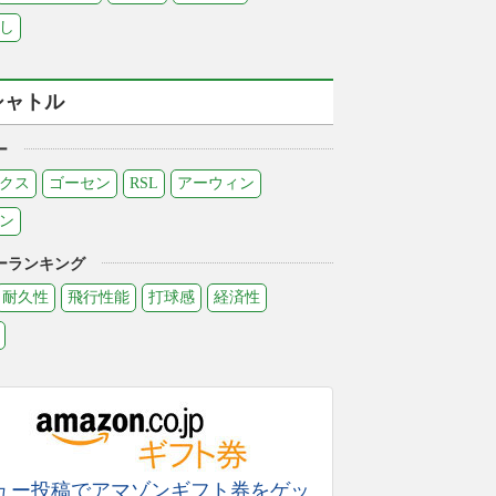
し
シャトル
ー
クス
ゴーセン
RSL
アーウィン
ン
ーランキング
耐久性
飛行性能
打球感
経済性
ュー投稿でアマゾンギフト券をゲッ