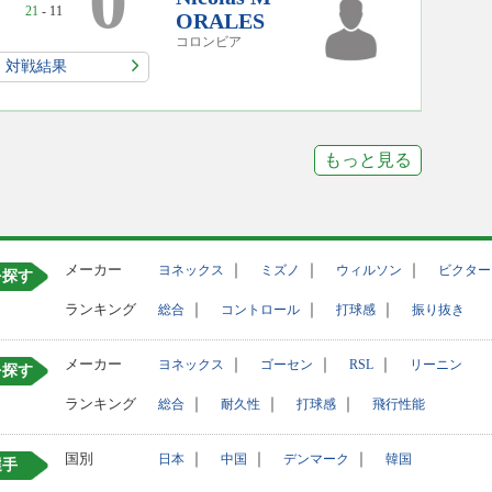
0
21
- 11
ORALES
コロンビア
対戦結果
もっと見る
メーカー
｜
｜
｜
ヨネックス
ミズノ
ウィルソン
ビクター
を探す
ランキング
｜
｜
｜
総合
コントロール
打球感
振り抜き
メーカー
｜
｜
｜
ヨネックス
ゴーセン
RSL
リーニン
を探す
ランキング
｜
｜
｜
総合
耐久性
打球感
飛行性能
国別
｜
｜
｜
日本
中国
デンマーク
韓国
選手