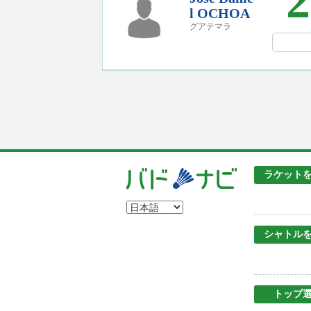
2
l OCHOA
グアテマラ
ラケット
シャトル
トップ