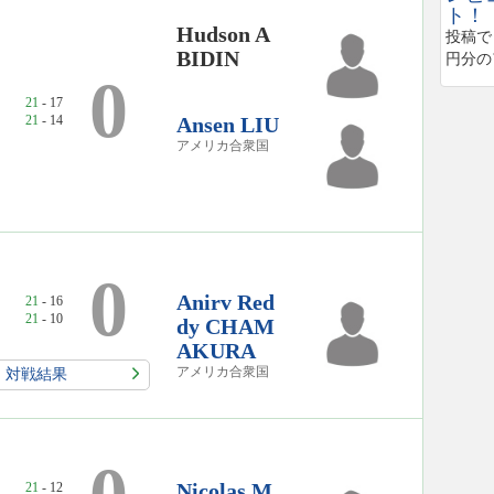
ト！
Hudson A
投稿で
BIDIN
円分の
0
21
- 17
21
- 14
Ansen LIU
アメリカ合衆国
0
Anirv Red
21
- 16
21
- 10
dy CHAM
AKURA
アメリカ合衆国
対戦結果
Nicolas M
21
- 12