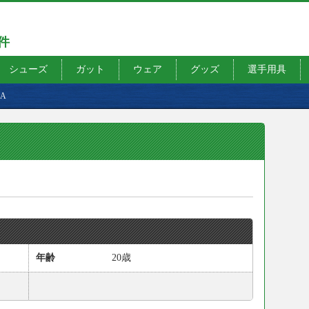
7件
シューズ
ガット
ウェア
グッズ
選手用具
OA
年齢
20歳