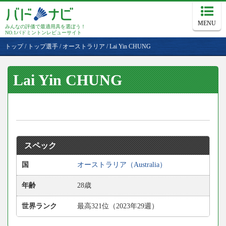
MENU
みんなの評価で最適用具を選ぼう！
NO.1バドミントンレビューサイト
トップ
/
トップ選手
/
オーストラリア
/
Lai Yin CHUNG
Lai Yin CHUNG
スペック
国
オーストラリア（Australia）
年齢
28歳
世界ランク
最高321位（2023年29週）