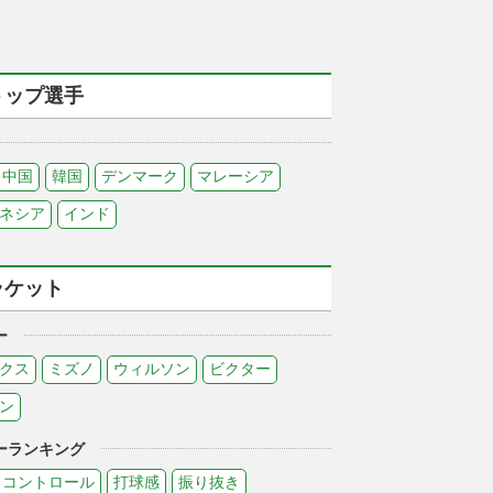
トップ選手
中国
韓国
デンマーク
マレーシア
ネシア
インド
ラケット
ー
クス
ミズノ
ウィルソン
ビクター
ン
ーランキング
コントロール
打球感
振り抜き