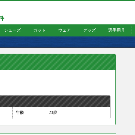
7件
シューズ
ガット
ウェア
グッズ
選手用具
年齢
23歳