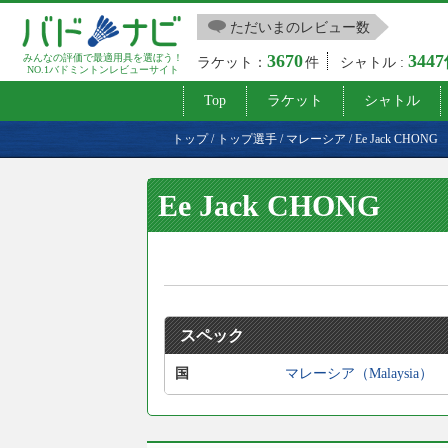
ただいまのレビュー数
3670
344
みんなの評価で最適用具を選ぼう！
ラケット：
件
シャトル :
NO.1バドミントンレビューサイト
Top
ラケット
シャトル
トップ
/
トップ選手
/
マレーシア
/
Ee Jack CHONG
Ee Jack CHONG
スペック
国
マレーシア（Malaysia）