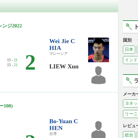
ジ2022
Wei Jie C
国別
HIA
日本
2
マレーシア
インド
15 -
21
15 -
21
LIEW Xun
メーカ
ヨネッ
100)
リーニ
Bo-Yuan C
レビュ
HEN
台湾
総合