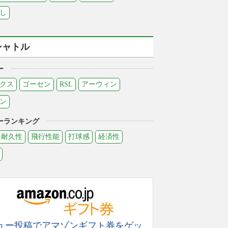
し
シャトル
ー
クス
ゴーセン
RSL
アーウィン
ン
ーランキング
耐久性
飛行性能
打球感
経済性
ュー投稿でアマゾンギフト券をゲッ