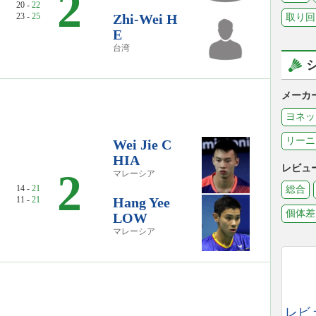
2
20 -
22
23 -
25
Zhi-Wei H
取り回
E
台湾
メーカ
ヨネッ
リーニ
Wei Jie C
HIA
レビュ
2
マレーシア
14 -
21
総合
11 -
21
Hang Yee
個体差
LOW
マレーシア
レビ