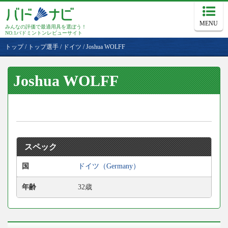
MENU
みんなの評価で最適用具を選ぼう！
NO.1バドミントンレビューサイト
トップ
/
トップ選手
/
ドイツ
/
Joshua WOLFF
Joshua WOLFF
スペック
国
ドイツ（Germany）
年齢
32歳