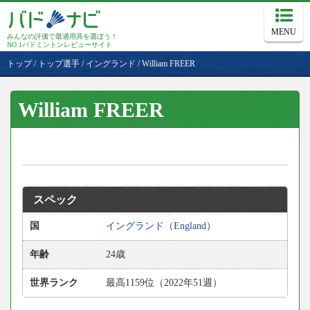
MENU
みんなの評価で最適用具を選ぼう！
NO.1バドミントンレビューサイト
トップ
/
トップ選手
/
イングランド
/
William FREER
William FREER
スペック
国
イングランド（England）
年齢
24歳
世界ランク
最高1159位（2022年51週）