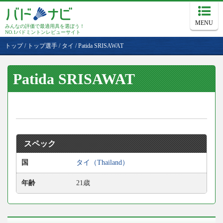
MENU
みんなの評価で最適用具を選ぼう！
NO.1バドミントンレビューサイト
トップ
/
トップ選手
/
タイ
/
Patida SRISAWAT
Patida SRISAWAT
スペック
国
タイ（Thailand）
年齢
21歳