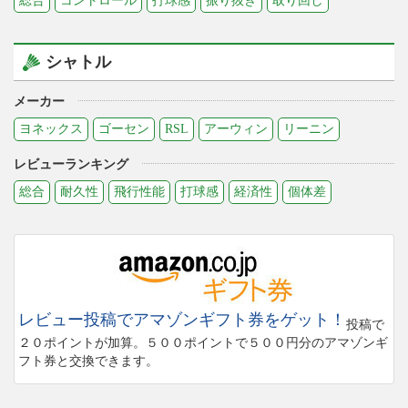
総合
コントロール
打球感
振り抜き
取り回し
シャトル
メーカー
ヨネックス
ゴーセン
RSL
アーウィン
リーニン
レビューランキング
総合
耐久性
飛行性能
打球感
経済性
個体差
レビュー投稿でアマゾンギフト券をゲット！
投稿で
２０ポイントが加算。５００ポイントで５００円分のアマゾンギ
フト券と交換できます。