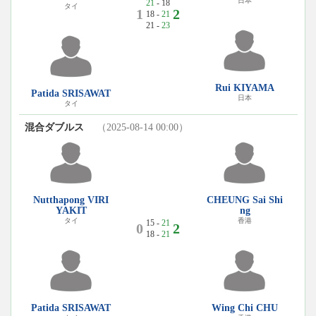
日本
21
- 18
タイ
1
2
18 -
21
21 -
23
Rui KIYAMA
Patida SRISAWAT
日本
タイ
混合ダブルス
（2025-08-14 00:00）
Nutthapong VIRI
CHEUNG Sai Shi
YAKIT
ng
タイ
香港
15 -
21
0
2
18 -
21
Patida SRISAWAT
Wing Chi CHU