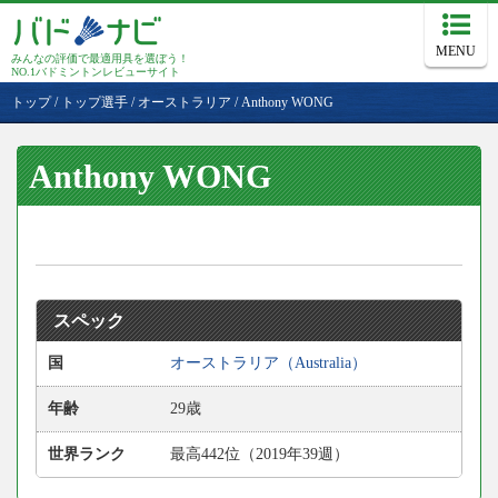
MENU
みんなの評価で最適用具を選ぼう！
NO.1バドミントンレビューサイト
トップ
/
トップ選手
/
オーストラリア
/
Anthony WONG
Anthony WONG
スペック
国
オーストラリア（Australia）
年齢
29歳
世界ランク
最高442位（2019年39週）