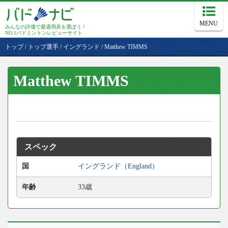
MENU
みんなの評価で最適用具を選ぼう！
NO.1バドミントンレビューサイト
トップ
/
トップ選手
/
イングランド
/
Matthew TIMMS
Matthew TIMMS
スペック
国
イングランド（England）
年齢
33歳