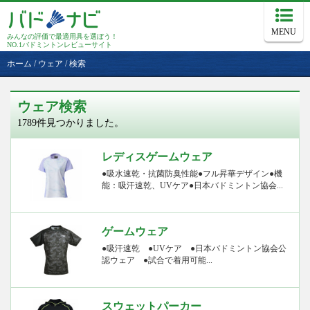
MENU
みんなの評価で最適用具を選ぼう！
NO.1バドミントンレビューサイト
ホーム
/
ウェア
/
検索
ウェア検索
1789件見つかりました。
レディスゲームウェア
●吸水速乾・抗菌防臭性能●フル昇華デザイン●機
能：吸汗速乾、UVケア●日本バドミントン協会...
ゲームウェア
●吸汗速乾 ●UVケア ●日本バドミントン協会公
認ウェア ●試合で着用可能...
スウェットパーカー