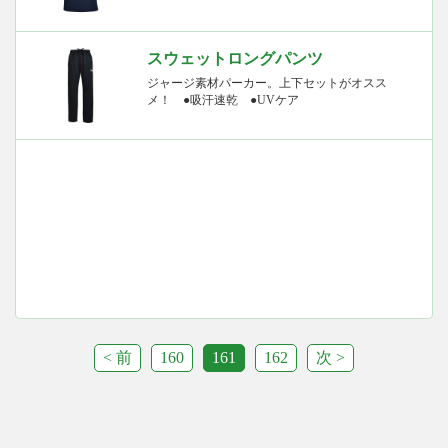
スウェットロングパンツ
ジャージ素材パーカー。上下セットがオスス
メ！ ●吸汗速乾 ●UVケア
< 前
160
161
162
次 >