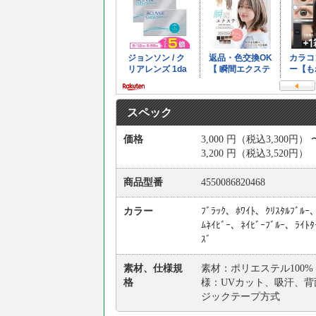
スペック
価格
3,000
円
（税込3,300円） 
3,200
円
（税込3,520円）
商品型番
4550086820468
カラー
ﾌﾞﾗｯｸ、ﾎﾜｲﾄ、ｸﾘｽﾀﾙﾌﾞﾙｰ
ﾑﾈｲﾋﾞｰ、ﾈｲﾋﾞｰﾌﾞﾙｰ、ﾗｲﾄﾀ
ｽﾞ
素材、仕様規
素材：ポリエステル100%
格
様：UVカット、吸汗、背
ジックテープ方式