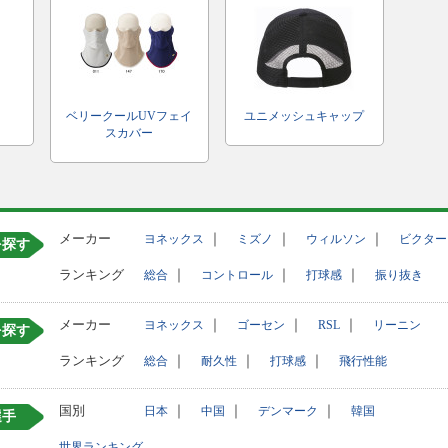
ベリークールUVフェイ
ユニメッシュキャップ
スカバー
メーカー
｜
｜
｜
ヨネックス
ミズノ
ウィルソン
ビクター
を探す
ランキング
｜
｜
｜
総合
コントロール
打球感
振り抜き
メーカー
｜
｜
｜
ヨネックス
ゴーセン
RSL
リーニン
を探す
ランキング
｜
｜
｜
総合
耐久性
打球感
飛行性能
国別
｜
｜
｜
日本
中国
デンマーク
韓国
選手
世界ランキング