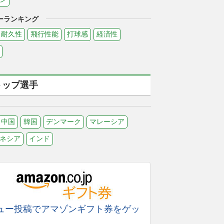
ーランキング
耐久性
飛行性能
打球感
経済性
トップ選手
中国
韓国
デンマーク
マレーシア
ネシア
インド
ュー投稿でアマゾンギフト券をゲッ