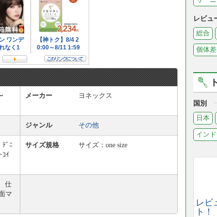
レビュ
総合
個体差
〜
メーカー
ヨネックス
国別
日本
ジャンル
その他
インド
、ﾃﾞﾆ
サイズ規格
サイズ：one size
ｰｺｲ
 仕
面マ
レビ
ト！