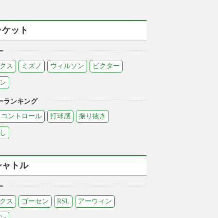
ラケット
ー
クス
ミズノ
ウィルソン
ビクター
ン
ーランキング
コントロール
打球感
振り抜き
し
シャトル
ー
クス
ゴーセン
RSL
アーウィン
ン