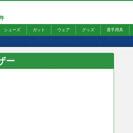
7件
シューズ
ガット
ウェア
グッズ
選手用具
ザー