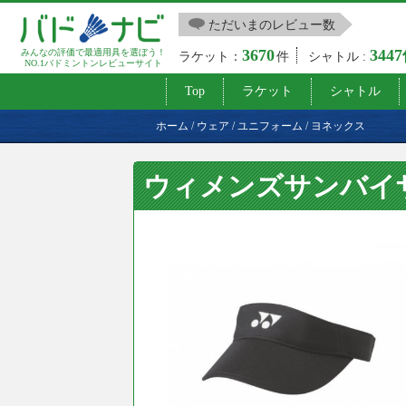
ただいまのレビュー数
3670
344
みんなの評価で最適用具を選ぼう！
ラケット：
件
シャトル :
NO.1バドミントンレビューサイト
Top
ラケット
シャトル
ホーム
/
ウェア
/
ユニフォーム
/
ヨネックス
ウィメンズサンバイ