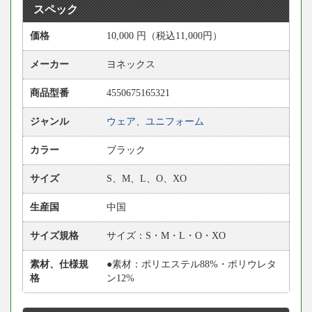
スペック
価格
10,000
円
（税込11,000円）
メーカー
ヨネックス
商品型番
4550675165321
ジャンル
ウェア、ユニフォーム
カラー
ブラック
サイズ
S、M、L、O、XO
生産国
中国
サイズ規格
サイズ：S・M・L・O・XO
素材、仕様規
●素材：ポリエステル88%・ポリウレタ
格
ン12%