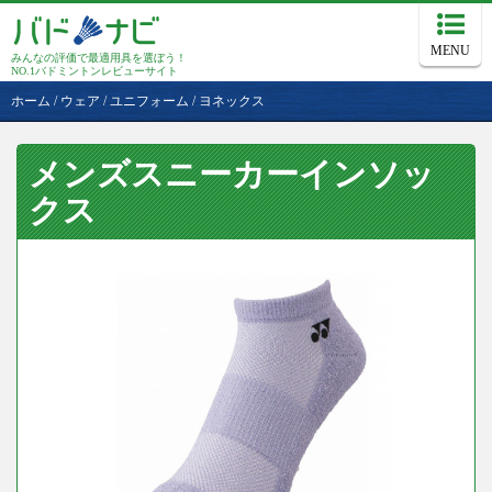
MENU
みんなの評価で最適用具を選ぼう！
NO.1バドミントンレビューサイト
ホーム
/
ウェア
/
ユニフォーム
/
ヨネックス
メンズスニーカーインソッ
クス