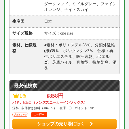
ダークレッド、ミドルグレー、ファイン
オレンジ、ナイトスカイ
生産国
日本
サイズ規格
サイズ：one size
素材、仕様規
●素材：ポリエステル58％、分類外繊維
格
(紙)39％、ポリウレタン3％ 仕様：再
生ポリエステル、吸汗速乾、3Dエル
ゴ、足底パイル、直角型、抗菌防臭、消
臭
最安値検索
¥858円
1
位
バドナビEC （メンズスニーカーインソックス）
送料 : 条件付き無料（¥840〜）
在庫 : 〇
ポイント：9P
カードOK
ショップの売り場に行く