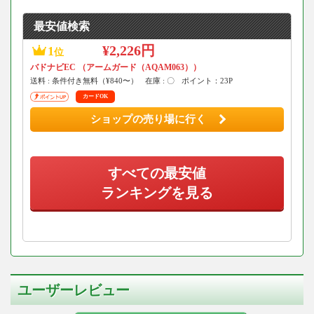
最安値検索
¥2,226円
1
位
バドナビEC （アームガード（AQAM063））
送料 : 条件付き無料（¥840〜）
在庫 : 〇
ポイント：23P
カードOK
ショップの売り場に行く
すべての最安値
ランキングを見る
ユーザーレビュー