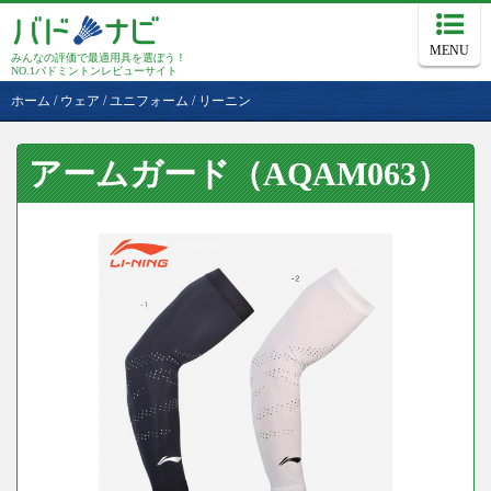
MENU
みんなの評価で最適用具を選ぼう！
NO.1バドミントンレビューサイト
ホーム
/
ウェア
/
ユニフォーム
/
リーニン
アームガード（AQAM063）