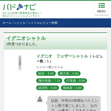
MENU
みんなの評価で最適用具を選ぼう！
NO.1バドミントンレビューサイト
ホーム
/
シャトル
/
シャトルレビュー検索
イグニオシャトル
1件見つかりました。
イグニオ フェザーシャトル
（ レビュ
ー数：5 ）
レジャー用シャトル
総合：8.00
耐久性：6.80
飛行性能：7.20
打球感：8.00
経済性：8.80
個体差：6.80
以前、中学の3年間をバトミン
トン部で過ごしました。 なの
で、一番楽しくできるスポー