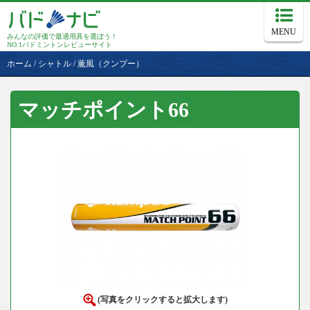
MENU
みんなの評価で最適用具を選ぼう！
NO.1バドミントンレビューサイト
ホーム
/
シャトル
/
薫風（クンプー）
マッチポイント66
(写真をクリックすると拡大します)