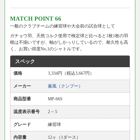
MATCH POINT 66
一般のクラブチームの練習球や大会前の試合球として
ガチョウ羽、天然コルク使用で検定球と比べると1枚1枚の羽
根は不揃いですが、軸がしかっりしているので、耐久性も高
く、お買い得度No,1のシャトルです。
スペック
価格
3,334円（税込3,667円）
メーカー
薫風（クンプー）
商品型番
MP-66S
温度表示番号
2 ~ 5
グレード
練習球
内容量
12ヶ（1ダース）