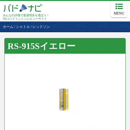
MENU
みんなの評価で最適用具を選ぼう！
NO.1バドミントンレビューサイト
ホーム
/
シャトル
/
レッドソン
RS-915Sイエロー