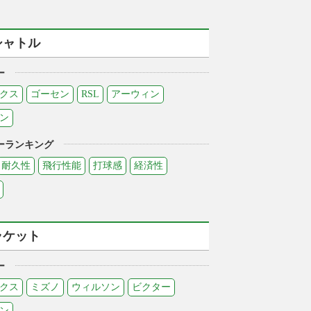
シャトル
ー
クス
ゴーセン
RSL
アーウィン
ン
ーランキング
耐久性
飛行性能
打球感
経済性
ラケット
ー
クス
ミズノ
ウィルソン
ビクター
ン