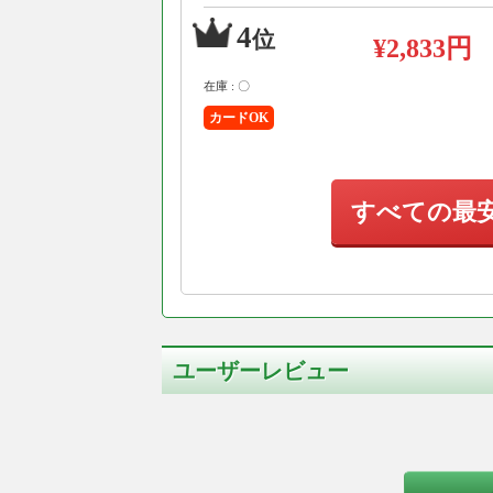
4
位
¥2,833円
在庫 : 〇
カードOK
すべての最
ユーザーレビュー