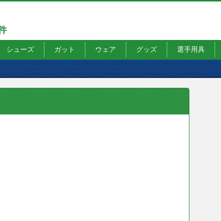
7件
シューズ
ガット
ウェア
グッズ
選手用具