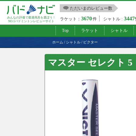
ただいまのレビュー数
3670
344
みんなの評価で最適用具を選ぼう！
ラケット：
件
シャトル :
NO.1バドミントンレビューサイト
Top
ラケット
シャトル
ホーム
/
シャトル
/
ビクター
マスター セレクト 5