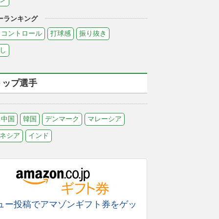
ーランキング
コントロール
打球感
振り抜き
し
トップ選手
中国
韓国
デンマーク
マレーシア
ネシア
インド
ュー投稿でアマゾンギフト券をゲッ