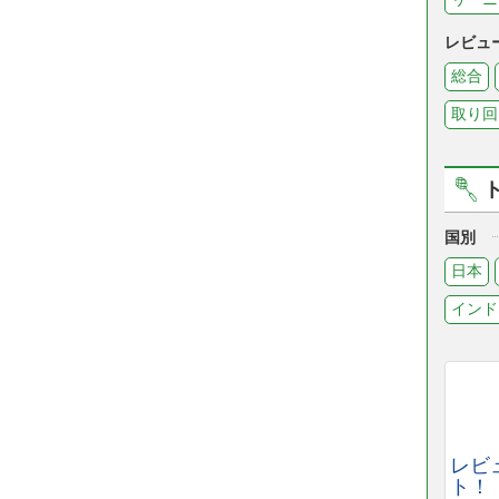
レビュ
総合
取り回
国別
日本
インド
レビ
ト！