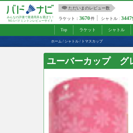
ただいまのレビュー数
3670
344
みんなの評価で最適用具を選ぼう！
ラケット：
件
シャトル :
NO.1バドミントンレビューサイト
Top
ラケット
シャトル
ホーム
/
シャトル
/
トマスカップ
ユーバーカップ グ