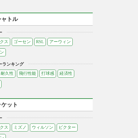
シャトル
ー
クス
ゴーセン
RSL
アーウィン
ン
ーランキング
耐久性
飛行性能
打球感
経済性
ラケット
ー
クス
ミズノ
ウィルソン
ビクター
ン