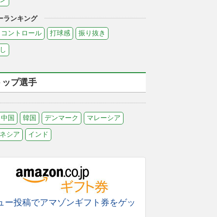
ーランキング
コントロール
打球感
振り抜き
し
トップ選手
中国
韓国
デンマーク
マレーシア
ネシア
インド
ュー投稿でアマゾンギフト券をゲッ