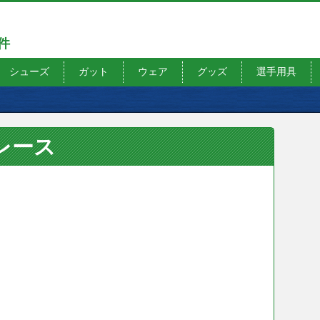
7件
シューズ
ガット
ウェア
グッズ
選手用具
レース