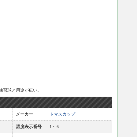
練習球と用途が広い。
メーカー
トマスカップ
温度表示番号
1 ~ 6