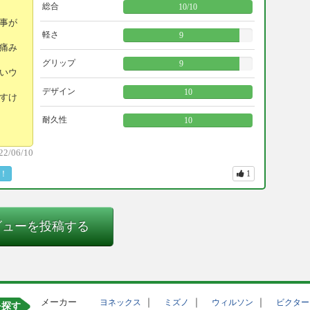
総合
10
/
10
事が
軽さ
9
痛み
グリップ
9
いウ
デザイン
10
すけ
耐久性
10
22/06/10
！
1
ビューを投稿する
メーカー
｜
｜
｜
ヨネックス
ミズノ
ウィルソン
ビクター
を探す