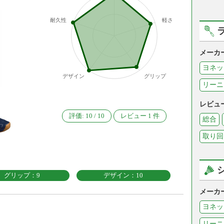
耐久性
軽さ
メーカ
ヨネッ
デザイン
グリップ
リーニ
レビュ
評価:
10
/
10
レビュー
1
件
総合
取り回
グリップ：9
デザイン：10
メーカ
ヨネッ
リーニ