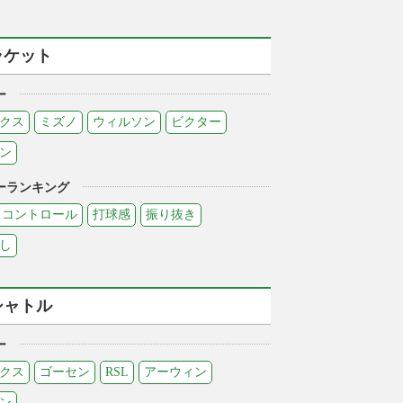
ラケット
ー
クス
ミズノ
ウィルソン
ビクター
ン
ーランキング
コントロール
打球感
振り抜き
し
シャトル
ー
クス
ゴーセン
RSL
アーウィン
ン