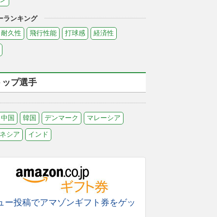
ーランキング
耐久性
飛行性能
打球感
経済性
トップ選手
中国
韓国
デンマーク
マレーシア
ネシア
インド
ュー投稿でアマゾンギフト券をゲッ