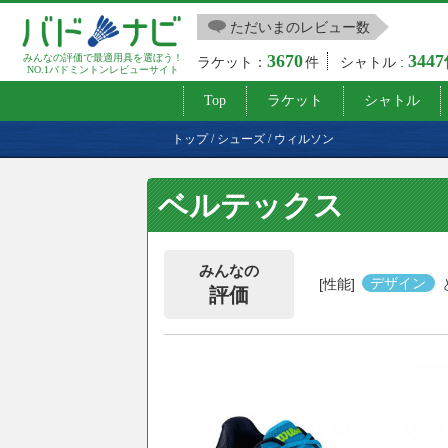
ただいまのレビュー数
3670
344
みんなの評価で最適用具を選ぼう！
ラケット：
件
シャトル :
NO.1バドミントンレビューサイト
Top
ラケット
シャトル
トップ
/
シューズ
/
ウィルソン
ベルテックス
みんなの
[性能]
デザイン
評価