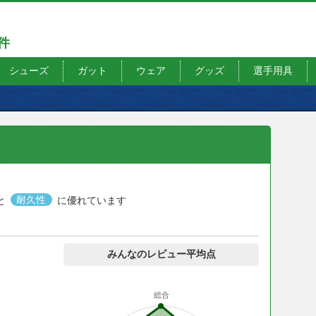
7件
シューズ
ガット
ウェア
グッズ
選手用具
と
耐久性
に優れています
みんなのレビュー平均点
総合