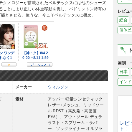
テクノロジーが搭載されたベルテックスには他のシューズ
ることにより正しい体重移動を促し、バドミントン特有の
レビュ
を可能とさせる。迷うな、今こそベルテックスに挑め。
総合
個体差
国別
日本
インド
メーカー
ウィルソン
U
素材
アッパー 軽量シンセティック
レザー+メッシュ、ミッドソー
ル RDST（高反発・高密度
EVA）、アウトソール デュラ
レビ
ラスト・スプリーム・ラバ
ト！
ー、ソックライナー オルソラ