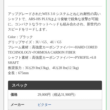
アップグレードされたWES 3.0 システムとねじれ耐性の高い
シャフトで、ARS-HS PLUSはより俊敏で鋭角な攻撃が可能
に。コンパクトなラケットヘッドも組み合わされ、新世代の
スピードをリードします。
Color：ブラック
グリップサイズ：3U / G5、4U / G5
フレーム素材：高強度カーボンファイバー+HARD CORED
TECHNOLOGY+FORMOSA CARBON FIBER
シャフト素材：高強度カーボンファイバー+PYROFIL+6.8
SHAFT
推奨張力：3U≦29 lbs(13kg)、4U≦28 lbs(12.5kg)
全長：675mm
スペック
価格
29,000円（税込31,900円）
メーカー
ビクター