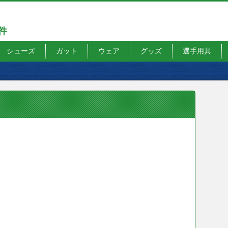
7件
シューズ
ガット
ウェア
グッズ
選手用具