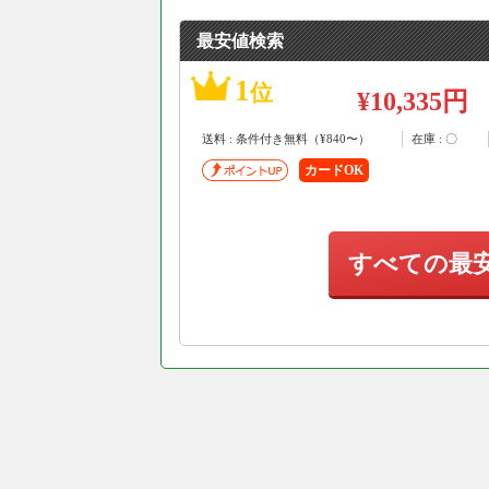
最安値検索
1
位
¥10,335円
送料 : 条件付き無料（¥840〜）
在庫 : 〇
カードOK
すべての最