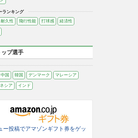
ーランキング
耐久性
飛行性能
打球感
経済性
トップ選手
中国
韓国
デンマーク
マレーシア
ネシア
インド
ュー投稿でアマゾンギフト券をゲッ