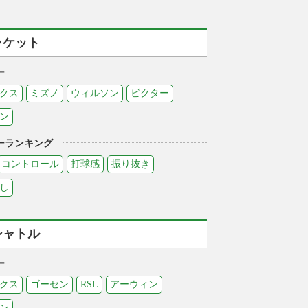
ラケット
ー
クス
ミズノ
ウィルソン
ビクター
ン
ーランキング
コントロール
打球感
振り抜き
し
シャトル
ー
クス
ゴーセン
RSL
アーウィン
ン