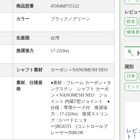
商品型番
4550468715122
レビュ
カラー
ブラック／グリーン
総合
個体差
生産国
台湾
推奨張力
17-22(lbs)
国別
シャフト素材
カーボン＋NANOMESH NEO
日本
素材、仕様規
●素材：フレーム:カーボン＋タ
インド
格
ングステン シャフト:カーボ
ン＋NANOMESH NEO ジョ
イント:内蔵T型ジョイント ●
仕様：専用ケース付 推奨張
力：17-22(lbs) 推奨ストリン
グ：[ハードヒッタ
ー]BG65TI [コントロールプ
レビ
レーヤー]NBG98
ト！