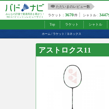
ただいまのレビュー数
3670
344
みんなの評価で最適用具を選ぼう！
ラケット：
件
シャトル :
NO.1バドミントンレビューサイト
Top
ラケット
シャトル
ホーム
/
ラケット
/
ヨネックス
アストロクス11