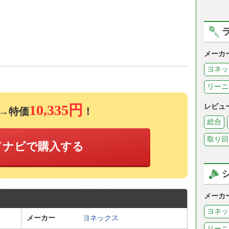
メーカ
ヨネッ
リーニ
10,335円
レビュ
→特価
！
総合
取り回
ドナビで購入する
メーカ
ヨネッ
メーカー
ヨネックス
リーニ