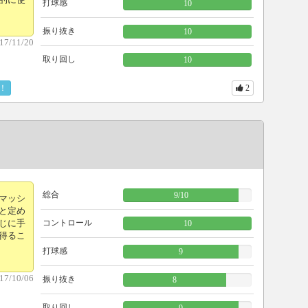
打球感
10
振り抜き
10
17/11/20
取り回し
10
！
2
総合
9
/
10
マッシ
と定め
じに手
コントロール
10
得るこ
打球感
9
17/10/06
振り抜き
8
取り回し
9