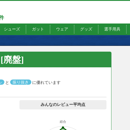
7件
シューズ
ガット
ウェア
グッズ
選手用具
 [廃盤]
ル
と
振り抜き
に優れています
みんなのレビュー平均点
総合