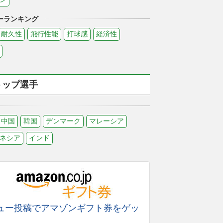
ーランキング
耐久性
飛行性能
打球感
経済性
トップ選手
中国
韓国
デンマーク
マレーシア
ネシア
インド
ュー投稿でアマゾンギフト券をゲッ