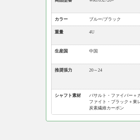
商品型番
WRT832720+
カラー
ブルー/ブラック
重量
4U
生産国
中国
推奨張力
20～24
シャフト素材
バサルト・ファイバー＋
ファイト・ブラック＋東
炭素繊維カーボン