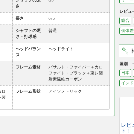
グリップの太
G5
さ
レビュ
長さ
675
総合
シャフトの硬
普通
個体差
さ・打球感
ヘッドバラン
ヘッドライト
ス
国別
フレーム素材
バサルト・ファイバー＋カロ
日本
ファイト・ブラック＋東レ製
炭素繊維カーボン
インド
カロ
フレーム形状
アイソメトリック
レ製
レビ
ト！