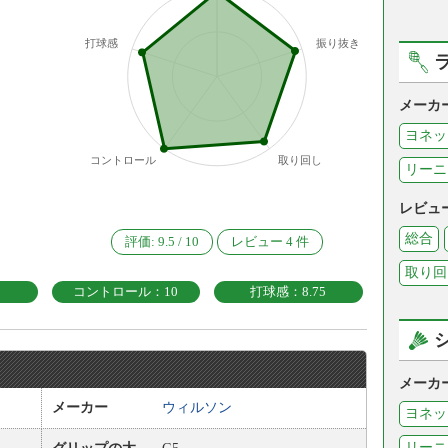
打球感
振り抜き
メーカ
ヨネッ
コントロール
取り回し
リーニ
レビュ
総合
評価:
9.5
/
10
レビュー
4
件
取り回
コントロール：10
打球感：8.75
メーカ
メーカー
ウィルソン
ヨネッ
リーニ