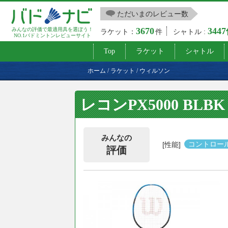
ただいまのレビュー数
3670
344
みんなの評価で最適用具を選ぼう！
ラケット：
件
シャトル :
NO.1バドミントンレビューサイト
Top
ラケット
シャトル
ホーム
/
ラケット
/
ウィルソン
レコンPX5000 BLBK
みんなの
[性能]
コントロー
評価