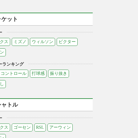
ラケット
ー
クス
ミズノ
ウィルソン
ビクター
ン
ーランキング
コントロール
打球感
振り抜き
し
シャトル
ー
クス
ゴーセン
RSL
アーウィン
ン