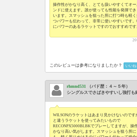
操作性がかなり高く、とても扱いやすくてオー
ンドに使えます。誰が使っても性能を発揮でき
います。スマッシュを狙った所に打つ時も軽く
つパワーも伝わって、非常に使いやすいです。
にパワーのあるラケットですのでおすすめです
20
このレビューは参考になりましたか？
いいね
rhmnd531
（バド歴：４～５年）
シングルスでさばきやすいし強打も
WILSONのラケットはあまり見かけないのです
と違うラケットを使ってみたいもので
RECONPX5000BLBKでプレーしてますが、操
かなり高い気がします。スマッシュを狙う所に
も、軽く振りぬけるのにパワーも伝わって総合