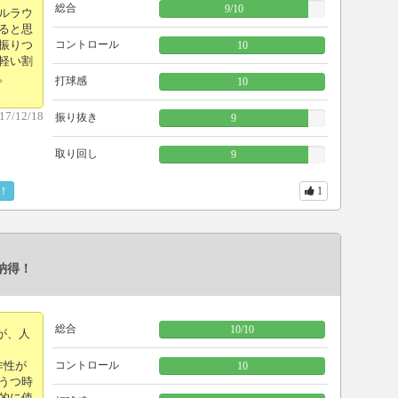
総合
9
/
10
ルラウ
ると思
振りつ
コントロール
10
軽い割
。
打球感
10
17/12/18
振り抜き
9
取り回し
9
！
1
納得！
総合
10
/
10
が、人
作性が
コントロール
10
うつ時
的に使