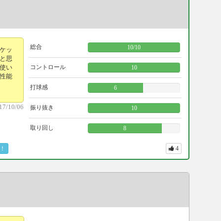
総合
10
/
10
ケッ
と思
使い
コントロール
10
性能
打球感
6
17/10/06
振り抜き
10
取り回し
8
！
4