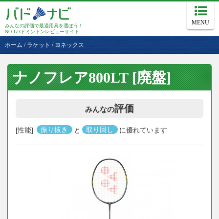
MENU
みんなの評価で最適用具を選ぼう！
NO.1バドミントンレビューサイト
ホーム
/
ラケット
/
ヨネックス
ナノフレア800LT [廃盤]
評価
みんなの
[性能]
振り抜き
と
取り回し
に優れています