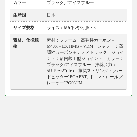
カラー
ブラック／アイスブルー
生産国
日本
サイズ規格
サイズ：5U(平均78g)5・6
素材、仕様規
素材：フレーム：高弾性カーボン＋
格
M40X＋EX HMG＋VDM シャフト：高
弾性カーボン＋ナノメトリック ジョイ
ント：新内蔵Ｔ型ジョイント カラー：
ブラック/アイスブルー 推奨張力：
5U:19〜27(lbs) 推奨ストリング：[ハー
ドヒッター]BGABBT、[コントロールプ
レーヤー]BG66UM