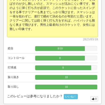
ばすのが少し難しいのと、スマッシュが沈みにくい事です。鞭
のように弾く打ち方が必須で、このラケットに合ったスイング
をする事でクリアーも奥までしっかり飛びます。スマッシュは
一発を狙わずに、連打で纏めて決めるのが有効だと思います。
クリアーに関しては鋭く弾く打ち方をすれば、ハイバックも難
なく奥まで飛びます。男性上級者向けのラケットで、女性には
難しい印象です。
2023/03/18
総合
8
/
10
コントロール
8
打球感
9
振り抜き
10
取り回し
10
このレビューは参考になりましたか？
いいね！
0