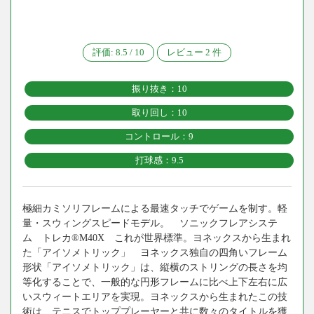
評価:
8.5
/
10
レビュー
2
件
振り抜き：10
取り回し：10
コントロール：9
打球感：9.5
極細カミソリフレームによる最速タッチでゲームを制す。軽
量・スウィングスピードモデル。 ソニックフレアシステ
ム トレカ®M40X これが世界標準。ヨネックスから生まれ
た「アイソメトリック」 ヨネックス独自の四角いフレーム
形状「アイソメトリック」は、縦横のストリングの長さを均
等化することで、一般的な円形フレームに比べ上下左右に広
いスウィートエリアを実現。ヨネックスから生まれたこの技
術は、テニスでトッププレーヤーと共に数々のタイトルを獲