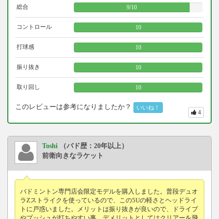
総合
9
/
10
コントロール
10
打球感
10
振り抜き
10
取り回し
10
このレビューは参考になりましたか？
いいね！
4
Toshi
（バド歴：20年以上）
前衛向きなラケット
バドミントン専門店会限定モデルを購入しました。普段デュオ
ラZストライクを使っているので、この5Uの軽さとヘッドライ
トに戸惑いました。メリットは振り抜きが良いので、ドライブ
やプッシュが打ちやすい事。デメリットとしてはクリアーを飛