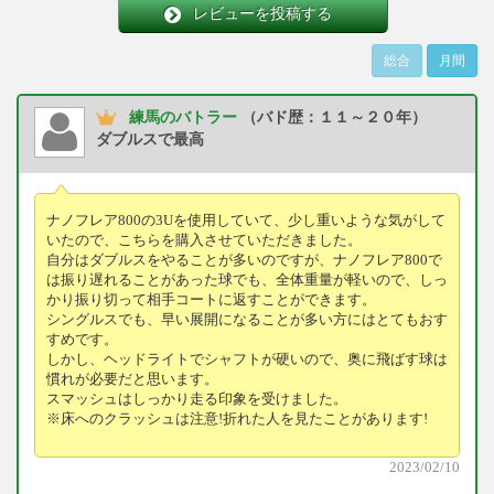
レビューを投稿する
総合
月間
練馬のバトラー
（バド歴：１１～２０年）
ダブルスで最高
ナノフレア800の3Uを使用していて、少し重いような気がして
いたので、こちらを購入させていただきました。
自分はダブルスをやることが多いのですが、ナノフレア800で
は振り遅れることがあった球でも、全体重量が軽いので、しっ
かり振り切って相手コートに返すことができます。
シングルスでも、早い展開になることが多い方にはとてもおす
すめです。
しかし、ヘッドライトでシャフトが硬いので、奥に飛ばす球は
慣れが必要だと思います。
スマッシュはしっかり走る印象を受けました。
※床へのクラッシュは注意!折れた人を見たことがあります!
2023/02/10