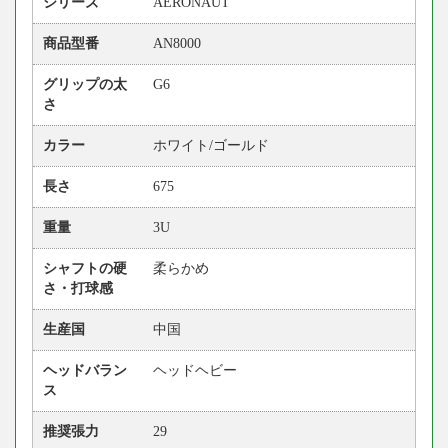
シリーズ
AERONAUT
商品型番
AN8000
グリップの太
G6
さ
カラー
ホワイト/ゴールド
長さ
675
重量
3U
シャフトの硬
柔らかめ
さ・打球感
生産国
中国
ヘッドバラン
ヘッドヘビー
ス
推奨張力
29