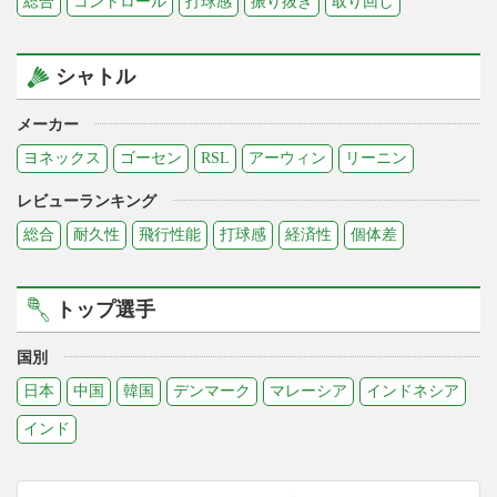
総合
コントロール
打球感
振り抜き
取り回し
シャトル
メーカー
ヨネックス
ゴーセン
RSL
アーウィン
リーニン
レビューランキング
総合
耐久性
飛行性能
打球感
経済性
個体差
トップ選手
国別
日本
中国
韓国
デンマーク
マレーシア
インドネシア
インド