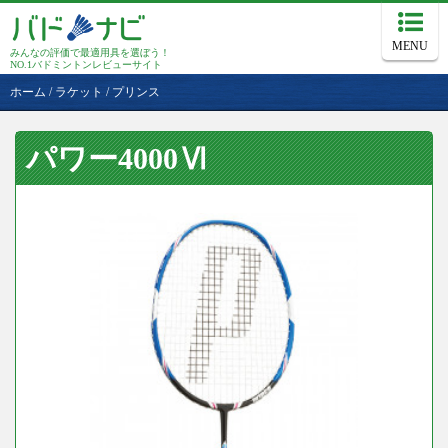
MENU
みんなの評価で最適用具を選ぼう！
NO.1バドミントンレビューサイト
ホーム
/
ラケット
/
プリンス
パワー4000Ⅵ