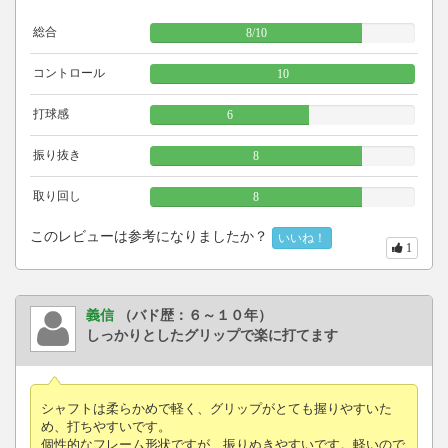
総合
8
/
10
コントロール
10
打球感
6
振り抜き
8
取り回し
8
このレビューは参考になりましたか？
いいね！
1
義信
（バド歴：６～１０年）
しっかりとしたグリップで楽に打てます
シャフトは柔らかめで軽く、グリップがとても握りやすいた
め、打ちやすいです。
個性的なフレーム形状ですが、振りぬきやすいです。軽いので