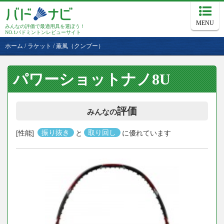
MENU
みんなの評価で最適用具を選ぼう！
NO.1バドミントンレビューサイト
ホーム
/
ラケット
/
薫風（クンプー）
パワーショットナノ8U
評価
みんなの
[性能]
振り抜き
と
取り回し
に優れています