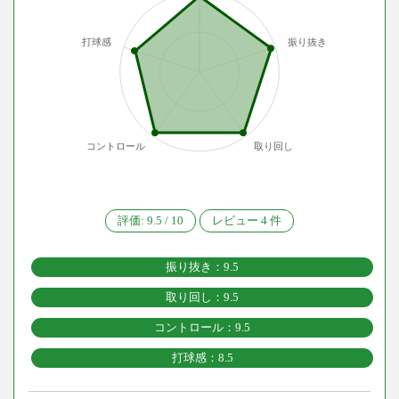
打球感
振り抜き
コントロール
取り回し
評価:
9.5
/
10
レビュー
4
件
振り抜き：9.5
取り回し：9.5
コントロール：9.5
打球感：8.5