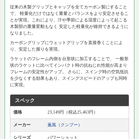
従来の木製グリップとキャップを全てカーボン製にすること
で、 軽量化だけではなく重量とバランスをより安定させるこ
とが実現。これにより、汗や季節による湿度によって起こる
木製部の重量変動もなく 安定した軽量化が維持できるように
なりました。
カーボングリップにウェットグリップを直接巻くことによ
り、安定した握りを実現。
ラケットのフレーム内側を台形状に加工することで、 一般形
状のラケットに比べてインパクト時の抗ねじれ性能が高まり
フレームの安定性がアップ。 さらに、スイング時の空気抵抗
を少なくする効果もあり、スイングスピードのアップも同時
に実現。
スペック
価格
23,149円（税込25,463円）
メーカー
薫風（クンプー）
シリーズ
パワーショット