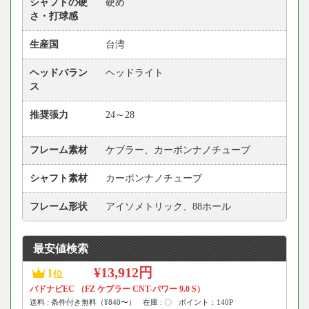
シャフトの硬
硬め
さ・打球感
生産国
台湾
ヘッドバラン
ヘッドライト
ス
推奨張力
24～28
フレーム素材
ケブラー、カーボンナノチューブ
シャフト素材
カーボンナノチューブ
フレーム形状
アイソメトリック、88ホール
最安値検索
¥13,912円
1
位
バドナビEC （FZ ケブラー CNT-パワー 9.0 S）
送料 : 条件付き無料（¥840〜）
在庫 : 〇
ポイント：140P